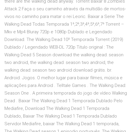
there are the walking dead anyway. Torrent Baixar 8 Zombies
Attack 2 Faça o seu caminho através da multidão de mortos-
vivos no caminho para matar o rei Leoric. Baixar a Serie The
Walking Dead Todas Temporada 1ª,2ª,3ª,4ª,5ª,6ª,7ª Torrent –
Mkv e Mp4 Bluray 720p e 1080p Dublado e Legendado
Download. The Walking Dead 10ª Temporada Torrent (2019)
Dublado / Legendado WEB-DL 720p Titulo original : The
Walking Dead 5 Season download the walking dead: season
two android, the walking dead: season two android, the
walking dead: season two android download grátis. br.
Android. Jogos. O melhor lugar para baixar filmes, música e
aplicações para Android . Telltale Games . The Walking Dead:
Season One . A primeira temporada do jogo de vídeo Walking
Dead . Baixar The Walking Dead 1 Temporada Dublado Pelo
Mediafire, Download The Walking Dead 1 Temporada
Dublado, Baixar The Walking Dead 1 Temporada Dublado
Servidor Mediafire, baixar The Walking Dead 1 temporada,
The Walking Dead season 1 episodio português, The Walking