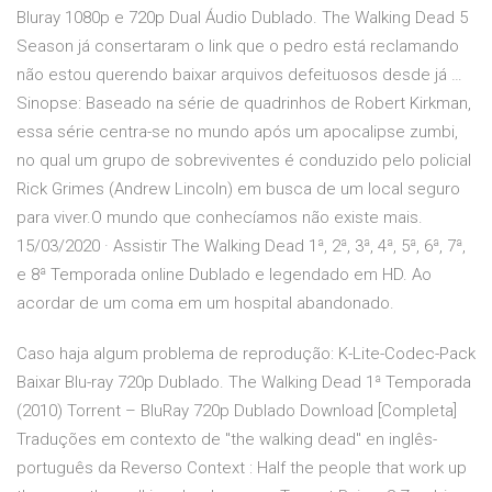
Bluray 1080p e 720p Dual Áudio Dublado. The Walking Dead 5
Season já consertaram o link que o pedro está reclamando
não estou querendo baixar arquivos defeituosos desde já …
Sinopse: Baseado na série de quadrinhos de Robert Kirkman,
essa série centra-se no mundo após um apocalipse zumbi,
no qual um grupo de sobreviventes é conduzido pelo policial
Rick Grimes (Andrew Lincoln) em busca de um local seguro
para viver.O mundo que conhecíamos não existe mais.
15/03/2020 · Assistir The Walking Dead 1ª, 2ª, 3ª, 4ª, 5ª, 6ª, 7ª,
e 8ª Temporada online Dublado e legendado em HD. Ao
acordar de um coma em um hospital abandonado.
Caso haja algum problema de reprodução: K-Lite-Codec-Pack
Baixar Blu-ray 720p Dublado. The Walking Dead 1ª Temporada
(2010) Torrent – BluRay 720p Dublado Download [Completa]
Traduções em contexto de "the walking dead" en inglês-
português da Reverso Context : Half the people that work up