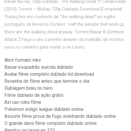
Baixar Blu-ray 720p Dublado. The Walking Dead 1ª Temporada
(2010) Torrent – BluRay 720p Dublado Download [Completa]
Traduções em contexto de "the walking dead" en inglês-
português da Reverso Context : Half the people that work up
there are the walking dead anyway. Torrent Baixar 8 Zombies
Attack 2 Faça o seu caminho através da multidão de mortos-
vivos no caminho para matar o rei Leoric.
Abrir formato mkv
Baixar esquadrão suicida dublado
Avatar filme completo dublado hd download
Resenha do filme antes que termine o dia
Dublagem boku no hero
Filme dublado de ação grátis
Axl cao robo filme
Pokemon indigo league dublado online
Assistir filme prova de fogo soletrando dublado online
O grande dave filme completo dublado online
Nanatsu no taizai ep 333